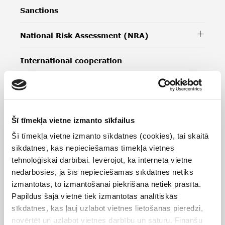
Sanctions
National Risk Assessment (NRA)
International cooperation
Public-private partnership
AML/CFT policies, laws and regulations
Šī tīmekļa vietne izmanto sīkfailus
Šī tīmekļa vietne izmanto sīkdatnes (cookies), tai skaitā
Strategic analysis and guidelines
sīkdatnes, kas nepieciešamas tīmekļa vietnes
tehnoloģiskai darbībai. Ievērojot, ka interneta vietne
High-risk countries
nedarbosies, ja šīs nepieciešamās sīkdatnes netiks
izmantotas, to izmantošanai piekrišana netiek prasīta.
Papildus šajā vietnē tiek izmantotas analītiskās
sīkdatnes, kas ļauj uzlabot vietnes lietošanas pieredzi,
novērtēt un uzlabot vietnes darbību un saturu. Finanšu