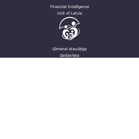
Financial Intelligence
Unit of Latvia
Ģimenei draudzīga
darbavieta
Contacts
pasts@fid.gov.lv ; E-mail address for
invoices: EINVOICE@40900025406
(+371) 67044430
Vaļnu street 28, Rīga, LV-1050