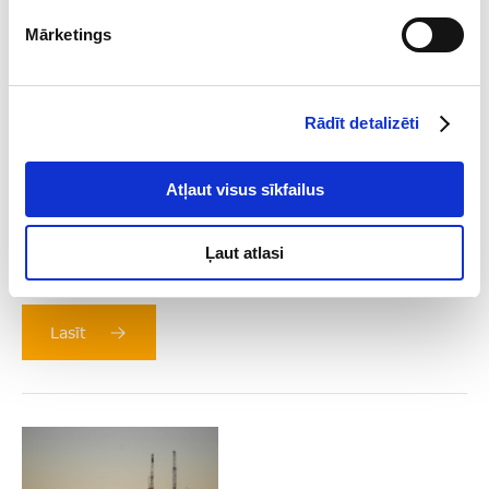
Mārketings
Rādīt detalizēti
Atļaut visus sīkfailus
2026-08-04
Galvenais par sankcijām 2026. gada 2.
Ļaut atlasi
ceturksnī
Lasīt