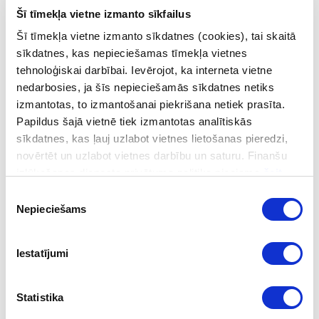
Šī tīmekļa vietne izmanto sīkfailus
Šie papildinājumi sankciju sarakstā pieņemti ārpus
Šī tīmekļa vietne izmanto sīkdatnes (cookies), tai skaitā
plašajām ES sankciju kārtām, kas liecina par
sīkdatnes, kas nepieciešamas tīmekļa vietnes
mērķtiecīgāku un operatīvāku pieeju sankciju noteikšanā.
tehnoloģiskai darbībai. Ievērojot, ka interneta vietne
nedarbosies, ja šīs nepieciešamās sīkdatnes netiks
Aicinām iepazīties ar papildināto sankciju sarakstu.
izmantotas, to izmantošanai piekrišana netiek prasīta.
Papildus šajā vietnē tiek izmantotas analītiskās
Kopš 2024. gada aprīļa FID ir nacionālā kompetentā
sīkdatnes, kas ļauj uzlabot vietnes lietošanas pieredzi,
institūcija sankciju izpildes jautājumos Latvijā.
FID
novērtēt un uzlabot vietnes darbību un saturu. Finanšu
tīmekļvietnē pieejamie sankciju saraksti un cita noderīga
izlūkošanas dienesta privātuma politika pieejama
šeit
.
informācija.
Piekrišanas
Nepieciešams
izvēle
Seko mums sociālajos tīklos
Iestatījumi
Statistika