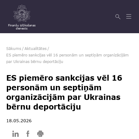
Finanšu izlūkošanas
dienests
Sākums
/
Aktualitātes
/
ES piemēro sankcijas vēl 16 personām un septiņām organizācijām
par Ukrainas bērnu deportāciju
ES piemēro sankcijas vēl 16
personām un septiņām
organizācijām par Ukrainas
bērnu deportāciju
18.05.2026