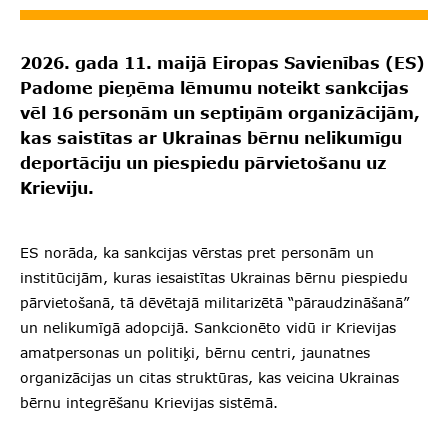
2026. gada 11. maijā Eiropas Savienības (ES)
Padome pieņēma lēmumu noteikt sankcijas
vēl 16 personām un septiņām organizācijām,
kas saistītas ar Ukrainas bērnu nelikumīgu
deportāciju un piespiedu pārvietošanu uz
Krieviju.
ES norāda, ka sankcijas vērstas pret personām un
institūcijām, kuras iesaistītas Ukrainas bērnu piespiedu
pārvietošanā, tā dēvētajā militarizētā “pāraudzināšanā”
un nelikumīgā adopcijā. Sankcionēto vidū ir Krievijas
amatpersonas un politiķi, bērnu centri, jaunatnes
organizācijas un citas struktūras, kas veicina Ukrainas
bērnu integrēšanu Krievijas sistēmā.