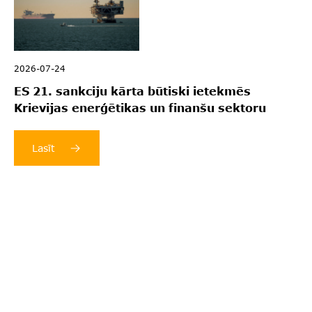
2026-07-24
ES 21. sankciju kārta būtiski ietekmēs
Krievijas enerģētikas un finanšu sektoru
Lasīt