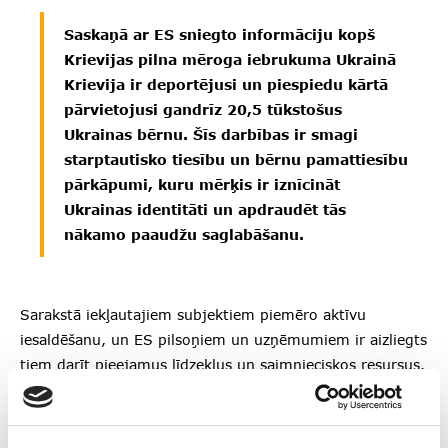
Saskaņā ar ES sniegto informāciju kopš
Krievijas pilna mēroga iebrukuma Ukrainā
Krievija ir deportējusi un piespiedu kārtā
pārvietojusi gandrīz 20,5 tūkstošus
Ukrainas bērnu. Šīs darbības ir smagi
starptautisko tiesību un bērnu pamattiesību
pārkāpumi, kuru mērķis ir iznīcināt
Ukrainas identitāti un apdraudēt tās
nākamo paaudžu saglabāšanu.
Sarakstā iekļautajiem subjektiem piemēro aktīvu
iesaldēšanu, un ES pilsoņiem un uzņēmumiem ir aizliegts
tiem darīt pieejamus līdzekļus un saimnieciskos resursus.
Turklāt fiziskām personām noteikts arī ceļošanas
aizliegums, kas liedz tām ieceļot ES teritorijā vai šķērsot
to tranzītā.