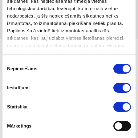
sīkdatnes, kas nepieciešamas tīmekļa vietnes
tehnoloģiskai darbībai. Ievērojot, ka interneta vietne
nedarbosies, ja šīs nepieciešamās sīkdatnes netiks
izmantotas, to izmantošanai piekrišana netiek prasīta.
Papildus šajā vietnē tiek izmantotas analītiskās
sīkdatnes, kas ļauj uzlabot vietnes lietošanas pieredzi,
novērtēt un uzlabot vietnes darbību un saturu. Finanšu
izlūkošanas dienesta privātuma politika pieejama
šeit
.
Sākums
/
goAML
/
Infografikas
Piekrišanas
Infografikas
Nepieciešams
izvēle
Iestatījumi
Infografika: Ziņošana goAML
Statistika
Infografika: SARN iesniegšana goAML
Mārketings