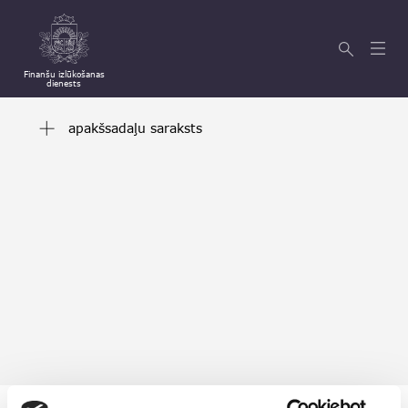
Finanšu izlūkošanas
dienests
apakšsadaļu saraksts