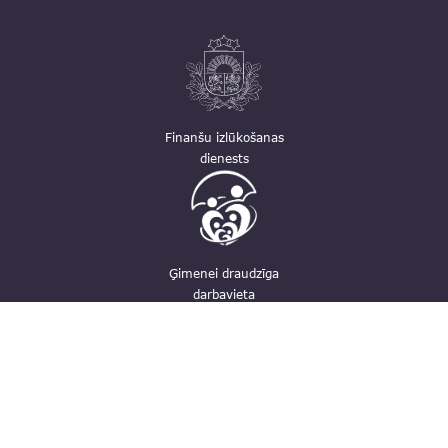
Finanšu izlūkošanas
dienests
Ģimenei draudzīga
darbavieta
Kontakti
pasts@fid.gov.lv; e-adrese rēķiniem:
EINVOICE@40900025406