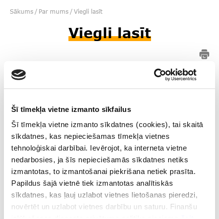
Sākums
/
Par mums
/
Viegli lasīt
Viegli lasīt
Finanšu izlūkošanas dienests ir valsts pārvaldes iestāde.
Tas ir Ministru kabineta pārraudzībā.
Šī tīmekļa vietne izmanto sīkfailus
Finanšu izlūkošanas dienesta darbības mērķis ir novērst
iespēju izmantot Latvijas finanšu sistēmu finanšu
Šī tīmekļa vietne izmanto sīkdatnes (cookies), tai skaitā
noziegumu veikšanai.
sīkdatnes, kas nepieciešamas tīmekļa vietnes
tehnoloģiskai darbībai. Ievērojot, ka interneta vietne
Finanšu izlūkošanas dienestu vada tā
nedarbosies, ja šīs nepieciešamās sīkdatnes netiks
priekšnieks
. Priekšnieku uz pieciem gadiem ieceļ amatā
izmantotas, to izmantošanai piekrišana netiek prasīta.
Saeima. Kopš 2023. gada 28. septembra Finanšu
Papildus šajā vietnē tiek izmantotas analītiskās
izlūkošanas dienestu vada priekšnieks Toms Platacis.
sīkdatnes, kas ļauj uzlabot vietnes lietošanas pieredzi,
novērtēt un uzlabot vietnes darbību un saturu. Finanšu
izlūkošanas dienesta privātuma politika pieejama
šeit
.