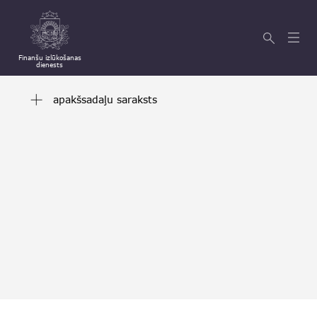
Finanšu izlūkošanas
dienests
apakšsadaļu saraksts