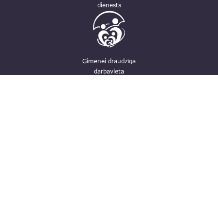
dienests
Ģimenei draudzīga
darbavieta
Kontakti
pasts@fid.gov.lv; e-adrese rēķiniem:
EINVOICE@40900025406
(+371) 67044430
Vaļņu iela 28, Rīga, LV-1050
Privātuma politika