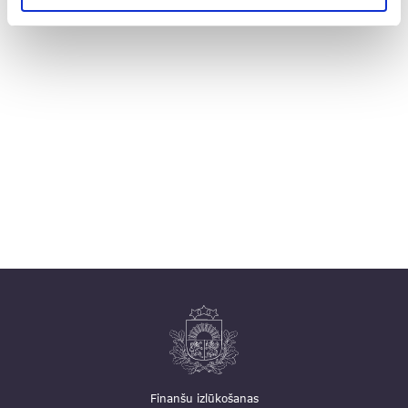
e-pasta adrese ir: pasts@fid.gov.lv.
Finanšu izlūkošanas