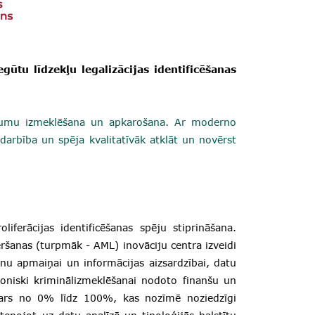
gūtu līdzekļu legalizācijas identificēšanas
iegumu izmeklēšana un apkarošana. Ar moderno
sadarbība un spēja kvalitatīvāk atklāt un novērst
oliferācijas identificēšanas spēju stiprināšana.
šanas (turpmāk - AML) inovāciju centra izveidi
anu apmaiņai un informācijas aizsardzībai, datu
troniski kriminālizmeklēšanai nodoto finanšu un
ars no 0% līdz 100%, kas nozīmē noziedzīgi