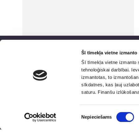
Šī tīmekļa vietne izmanto 
Šī tīmekļa vietne izmanto 
tehnoloģiskai darbībai. Ie
izmantotas, to izmantošana
sīkdatnes, kas ļauj uzlabot
Finanšu
Ģimenei draudzīga
saturu. Finanšu izlūkošan
izlūkošanas
darbavieta
dienests
Piekrišanas
Nepieciešams
izvēle