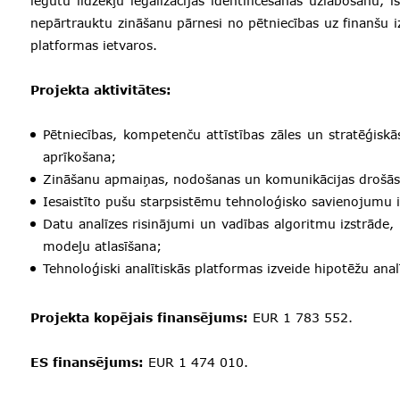
iegūtu līdzekļu legalizācijas identificēšanas uzlabošanu, ī
nepārtrauktu zināšanu pārnesi no pētniecības uz finanšu i
platformas ietvaros.
Projekta aktivitātes:
Pētniecības, kompetenču attīstības zāles un stratēģisk
aprīkošana;
Zināšanu apmaiņas, nodošanas un komunikācijas drošās t
Iesaistīto pušu starpsistēmu tehnoloģisko savienojumu i
Datu analīzes risinājumi un vadības algoritmu izstrād
modeļu atlasīšana;
Tehnoloģiski analītiskās platformas izveide hipotēžu analī
Projekta kopējais finansējums:
EUR 1 783 552.
ES finansējums:
EUR 1 474 010.