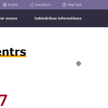
English
Iestatījumi
Viegli lasīt
Par mums
Sabiedrības informēšana
entrs