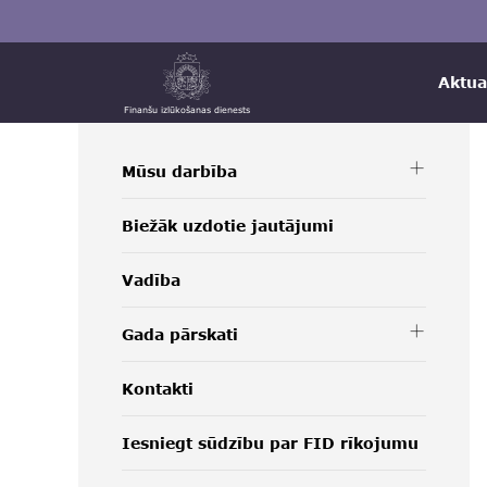
Aktua
Finanšu izlūkošanas dienests
Mūsu darbība
Biežāk uzdotie jautājumi
Vadība
Gada pārskati
Kontakti
Iesniegt sūdzību par FID rīkojumu