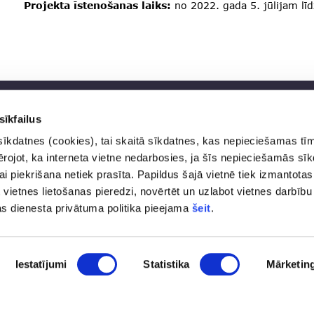
Projekta īstenošanas laiks:
no 2022. gada 5. jūlijam lī
sīkfailus
Kontakti
Privā
sīkdatnes (cookies), tai skaitā sīkdatnes, kas nepieciešamas tī
Trauk
vērojot, ka interneta vietne nedarbosies, ja šīs nepieciešamās sī
pasts@fid.gov.lv; e-adrese
Piekļ
i piekrišana netiek prasīta. Papildus šajā vietnē tiek izmantotas
rēķiniem:
Lapas
 vietnes lietošanas pieredzi, novērtēt un uzlabot vietnes darbību
EINVOICE@40900025406
as dienesta privātuma politika pieejama
šeit
.
(+371) 67044430
Vaļņu iela 28, Rīga, LV-1050
Iestatījumi
Statistika
Mārketin