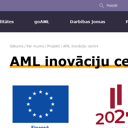
Meklēt
litātes
goAML
Darbības jomas
Sākums
/
Par mums
/
Projekti
/
AML inovāciju centrs
AML inovāciju c