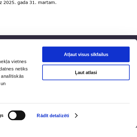
dz 2025. gada 31. martam.
Atļaut visus sīkfailus
tuma politika
Sociālie tīkli
mekļa vietnes
smes celšana
kdatnes netiks
ūstamība
Ļaut atlasi
 analītiskās
 karte
 un
gs
Rādīt detalizēti