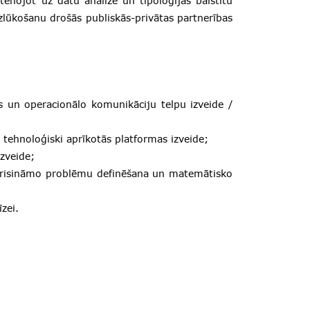
stenojot uz datu analīzē un tipoloģijās balstītu
zlūkošanu drošās publiskās-privātas partnerības
ās un operacionālo komunikāciju telpu izveide /
ehnoloģiski aprīkotās platformas izveide;
zveide;
e, risināmo problēmu definēšana un matemātisko
zei.