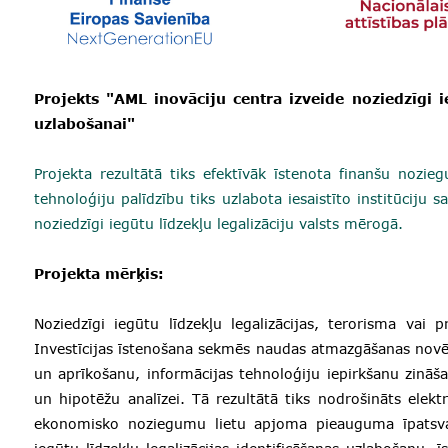
Projekts "AML inovāciju centra izveide noziedzīgi ie
uzlabošanai"
Projekta rezultātā tiks efektīvāk īstenota finanšu noz
tehnoloģiju palīdzību tiks uzlabota iesaistīto institūciju 
noziedzīgi iegūtu līdzekļu legalizāciju valsts mērogā.
Projekta mērķis:
Noziedzīgi iegūtu līdzekļu legalizācijas, terorisma vai pr
Investīcijas īstenošana sekmēs naudas atmazgāšanas novēr
un aprīkošanu, informācijas tehnoloģiju iepirkšanu zināš
un hipotēžu analīzei. Tā rezultātā tiks nodrošināts elek
ekonomisko noziegumu lietu apjoma pieauguma īpatsv