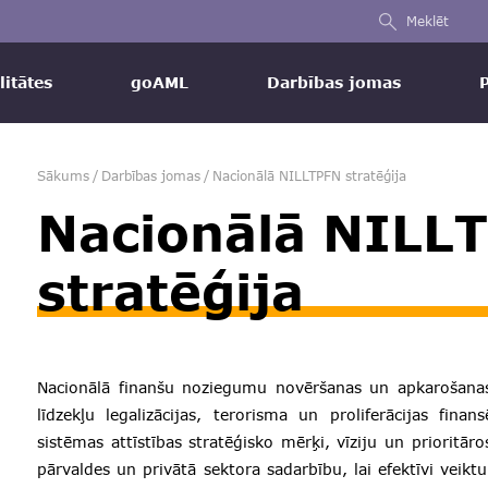
Meklēt
litātes
goAML
Darbības jomas
Sākums
/
Darbības jomas
/
Nacionālā NILLTPFN stratēģija
Nacionālā NILL
stratēģija
Nacionālā finanšu noziegumu novēršanas un apkarošanas 
līdzekļu legalizācijas, terorisma un proliferācijas fin
sistēmas attīstības stratēģisko mērķi, vīziju un prioritāro
pārvaldes un privātā sektora sadarbību, lai efektīvi vei