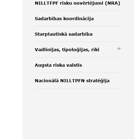
NILLTFPF risku novērtējumi (NRA)
Sadarbības koordinācija
Starptautiskā sadarbība
Vadlīnijas, tipoloģijas, rīki
Augsta riska valstis
Nacionālā NILLTPFN stratēģija