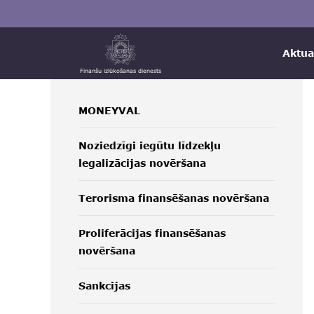
Aktua
Finanšu izlūkošanas dienests
MONEYVAL
Noziedzīgi iegūtu līdzekļu
legalizācijas novēršana
Terorisma finansēšanas novēršana
Proliferācijas finansēšanas
novēršana
Sankcijas