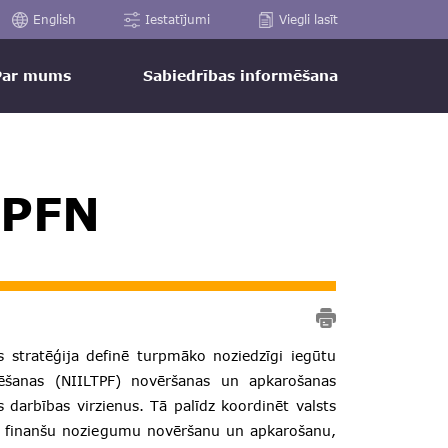
English
Iestatījumi
Viegli lasīt
Par mums
Sabiedrības informēšana
TPFN
stratēģija definē turpmāko noziedzīgi iegūtu
ansēšanas (NIILTPF) novēršanas un apkarošanas
s darbības virzienus. Tā palīdz koordinēt valsts
ktu finanšu noziegumu novēršanu un apkarošanu,