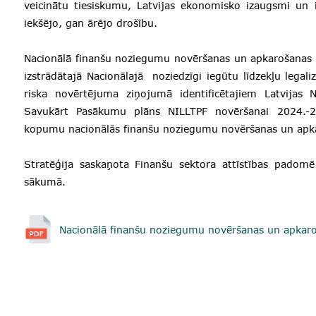
veicinātu tiesiskumu, Latvijas ekonomisko izaugsmi un in
iekšējo, gan ārējo drošību.
Nacionālā finanšu noziegumu novēršanas un apkarošanas s
izstrādātajā Nacionālajā noziedzīgi iegūtu līdzekļu legaliz
riska novērtējuma ziņojumā identificētajiem Latvijas
Savukārt Pasākumu plāns NILLTPF novēršanai 2024.-
kopumu nacionālās finanšu noziegumu novēršanas un apkar
Stratēģija saskaņota Finanšu sektora attīstības padom
sākumā.
Nacionālā finanšu noziegumu novēršanas un apkaro