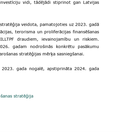
vestīciju vidi, tādējādi stiprinot gan Latvijas
tratēģija veidota, pamatojoties uz 2023. gadā
ācijas, terorisma un proliferācijas finansēšanas
 NILLTPF draudiem, ievainojamību un riskiem.
2026. gadam nodrošinās konkrētu pasākumu
ošanas stratēģijas mērķa sasniegšanai.
ē 2023. gada nogalē, apstiprināta 2024. gada
šanas stratēģija