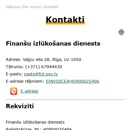
Sākums
/
Par mums
/
Kontakti
Kontakti
Finanšu izlūkošanas dienests
Adrese: Vaļņu iela 28, Rīga, LV-1050
Tālrunis: (+371) 67044430
E-pasts:
pasts@fid.gov.lv
E-adrese rēķiniem:
EINVOICE@40900025406
E-adrese
Rekvizīti
Finanšu izlūkošanas dienests
Reģistrācijas. Nr.: 40900025406