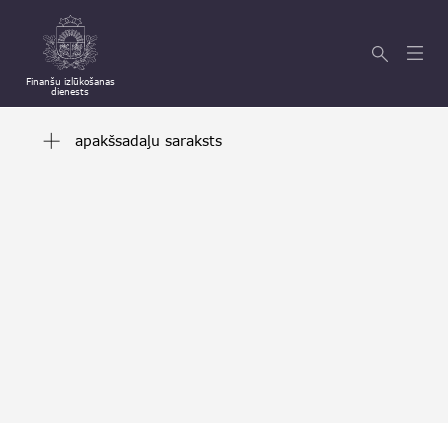
Finanšu izlūkošanas
dienests
apakšsadaļu saraksts