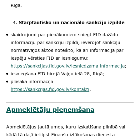
Rīgā.
Starptautisko un nacionālo sankciju izpilde
skaidrojumi par pienākumiem sniegt FID dažādu
informāciju par sankciju izpildi, ievērojot sankciju
normatīvajos aktos noteikto, kā arī informācija par
iespēju vērsties FID ar iesniegumu:
https://sankcijas.fid.gov.lv/iesniedzama-informacija
;
iesniegšana FID birojā Vaļņu ielā 28, Rīgā;
plašāka informācija
https://sankcijas.fid.gov.lv/kontakti
.
Apmeklētāju pieņemšana
Apmeklētājus jautājumos, kuru izskatīšana pilnībā vai
kādā tā daļā ietilpst Finanšu izlūkošanas dienesta