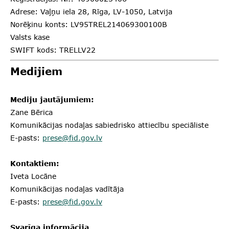
Adrese: Vaļņu iela 28, Rīga, LV-1050, Latvija
Norēķinu konts: LV95TREL214069300100B
Valsts kase
SWIFT kods: TRELLV22
Medijiem
Mediju jautājumiem:
Zane Bērica
Komunikācijas nodaļas sabiedrisko attiecību speciāliste
E-pasts:
prese@fid.gov.lv
Kontaktiem:
Iveta Locāne
Komunikācijas nodaļas vadītāja
E-pasts:
prese@fid.gov.lv
Svarīga informācija