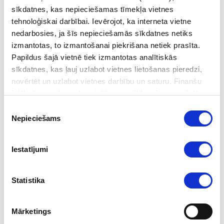
goAML rokasgrāmatas un
sīkdatnes, kas nepieciešamas tīmekļa vietnes
infografikas
tehnoloģiskai darbībai. Ievērojot, ka interneta vietne
nedarbosies, ja šīs nepieciešamās sīkdatnes netiks
izmantotas, to izmantošanai piekrišana netiek prasīta.
Ikviens iedzīvotājs var iesniegt informāciju Finanšu
Papildus šajā vietnē tiek izmantotas analītiskās
izlūkošanas dienestā vairākos veidos – elektroniski,
sīkdatnes, kas ļauj uzlabot vietnes lietošanas pieredzi,
klātienē vai ziņošanas sistēmā. Finanšu izlūkošanas
novērtēt un uzlabot vietnes darbību un saturu. Finanšu
dienests pieņem privātpersonu iesniegumus un sūdzības,
izlūkošanas dienesta privātuma politika pieejama
šeit
.
kā arī ziņojumus par aizdomīgiem darījumiem. Ja
Piekrišanas
informācija tiek iesniegta elektroniski, ir nepieciešams
Nepieciešams
izvēle
elektroniskais paraksts. Ja papīra formātā – dokumentam
ir jābūt fiziski parakstītam.
Iestatījumi
Iesniegums
e-adrese portālā Latvija.lv;
Statistika
vēstule FID uz e-pastu
pasts@fid.gov.lv
;
iesniegšana FID birojā Vaļņu ielā 28, Rīgā.
Mārketings
Informācija par priekšlikumu, sūdzību, jautājumu