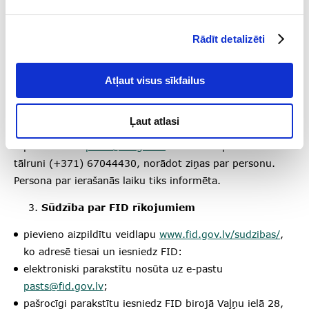
vai lūgumu iesniegšanu (izņemot sūdzībām par FID
rīkojumiem par līdzekļu iesaldēšanu)
Rādīt detalizēti
Iesnieguma noformēšanai klātienē vai tā noformēšanai
mutvārdos jautājumos, kuru izskatīšana pilnībā vai kādā
Atļaut visus sīkfailus
tā daļā ietilpst Finanšu izlūkošanas dienesta kompetencē,
personai jāpiesakās līdz ne vēlāk kā iepriekšējās
Ļaut atlasi
darbdienas plkst. 14.00, nosūtot pieteikumu uz
e-pasta adresi
pasts@fid.gov.lv
vai zvanot pa
tālruni (+371) 67044430, norādot ziņas par personu.
Persona par ierašanās laiku tiks informēta.
Sūdzība par FID rīkojumiem
pievieno aizpildītu veidlapu
www.fid.gov.lv/sudzibas/
,
ko adresē tiesai un iesniedz FID:
elektroniski parakstītu nosūta uz e-pastu
pasts@fid.gov.lv
;
pašrocīgi parakstītu iesniedz FID birojā Vaļņu ielā 28,