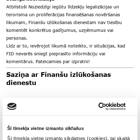
Atbilstoši Noziedzīgi iegūtu līdzekļu legalizācijas un
terorisma un proliferācijas finansēšanas novēršanas
likumam, Finanšu izlūkošanas dienestam nav tiesību
komentēt konkrētus gadījumus, uzņēmumus vai
personas.
Līdz ar to, ievērojot likumā noteikto, ir situācijas, kad
FID nevarēs sniegt pieprasīto informāciju vai
komentārus. Pateicamies par izpratni!
Saziņa ar Finanšu izlūkošanas
dienestu
Ziņojums par aizdomīgu darījumu vai darbību
goAML ziņošanas sistēma
https://goaml.fid.gov.lv
;
vēstule FID uz e-pastu
pasts@fid.gov.lv
;
iesniegšana FID birojā Vaļņu ielā 28, Rīgā.
Šī tīmekļa vietne izmanto sīkfailus
Šī tīmekļa vietne izmanto sīkdatnes (cookies), tai skaitā