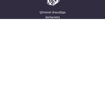
Ģimenei draudzīga
darbavieta
Kontakti
pasts@fid.gov.lv; e-adrese rēķiniem:
EINVOICE@40900025406
(+371) 67044430
Vaļņu iela 28, Rīga, LV-1050
Privātuma politika
Trauksmes celšana
Piekļūstamība
Lapas karte