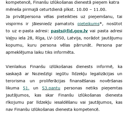
kompetencē, Finanšu izlūkošanas dienestā pieņem katra
mēneša pirmajā ceturtdienā plkst. 10.00 – 11.00.
Ja privātpersona vēlas pieteikties uz pieņemšanu, tai
vispirms ir jāiesniedz pamatots
pieteikums
*, nosūtot
to
uz e-pasta adresi:
pasts@fid.gov.lv
vai pasta adresi
Vaļņu iela 28, Rīga, LV-1050, Latvija, norādot jautājumu
kopumu, kuru persona vēlas pārrunāt. Persona par
apmeklējuma laiku tiks informēta.
Vienlaikus Finanšu izlūkošanas dienests informē, ka
saskaņā ar Noziedzīgi iegūtu līdzekļu legalizācijas un
terorisma un proliferācijas finansēšanas novēršanas
likuma
51.
un
53.pantu
personas netiks pieņemtas
jautājumos, kas skar Finanšu izlūkošanas dienesta
rīkojumu par līdzekļu iesaldēšanu vai jautājumos, kas
nav Finanšu izlūkošanas dienesta kompetencē.