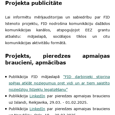
Projekta publicitāte
Lai informētu mērķauditorijas un sabiedrību par FID
īstenoto projektu, FID nodrošina komunikāciju dažādos
komunikācijas kanālos, atspoguļojot EEZ grantu
atbalstu: mājaslapā, sociālajos tīklos un citu
komunikācijas aktivitāšu formātā.
Projekts, pieredzes apmaiņas
braucieni, apmācības
Publikācija FID mājaslapā
“FID darbinieki stiprina
spējas atklāt noziegumus pret vidi un ar tiem saistīto
noziedzīgu līdzekļu legalizēšanu”
Publikācija
LinkedIn
par pieredzes apmaiņas brauciens
uz Islandi, Reikjavika, 29.03. - 01.02.2025.
Publikācija
LinkedIn
par pieredzes apmaiņas brauciens