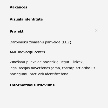
Vakances
Vizuālā identitāte
Projekti
Darbinieku zināšanu pilnveide (EEZ)
AML inovāciju centrs
Zināšanu pilnveide noziedzīgi iegūtu līdzekļu
legalizācijas novēršanas jomā, tostarp attiecībā uz
noziegumu pret vidi identificēšanā
Informatīvais izdevums