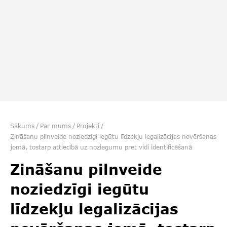
Sākums
/
Par mums
/
Projekti
/
Zināšanu pilnveide noziedzīgi iegūtu līdzekļu legalizācijas novēršanas
jomā, tostarp attiecībā uz noziegumu pret vidi identificēšanā
Zināšanu pilnveide
noziedzīgi iegūtu
līdzekļu legalizācijas