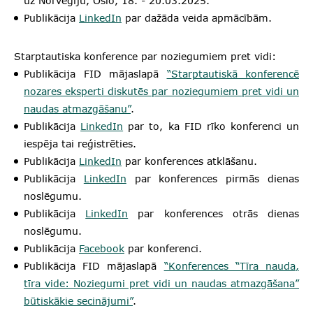
uz Norvēģiju, Oslo, 18. - 20.03.2025.
Publikācija
LinkedIn
par dažāda veida apmācībām.
Starptautiska konference par noziegumiem pret vidi:
Publikācija FID mājaslapā
“Starptautiskā konferencē
nozares eksperti diskutēs par noziegumiem pret vidi un
naudas atmazgāšanu”
.
Publikācija
LinkedIn
par to, ka FID rīko konferenci un
iespēja tai reģistrēties.
Publikācija
LinkedIn
par konferences atklāšanu.
Publikācija
LinkedIn
par konferences pirmās dienas
noslēgumu.
Publikācija
LinkedIn
par konferences otrās dienas
noslēgumu.
Publikācija
Facebook
par konferenci.
Publikācija FID mājaslapā
“Konferences “Tīra nauda,
tīra vide: Noziegumi pret vidi un naudas atmazgāšana”
būtiskākie secinājumi”
.