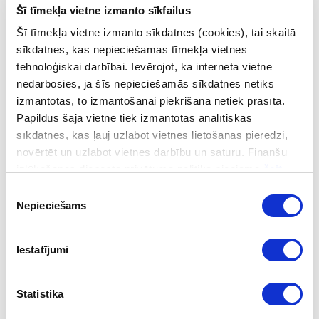
jomā, tostarp attiecībā uz noziegumu pret vidi
Šī tīmekļa vietne izmanto sīkfailus
identificēšanā”
īstenošanai. Vienošanās Nr.
Šī tīmekļa vietne izmanto sīkdatnes (cookies), tai skaitā
EEZ/DSF/FID/2024/1.
sīkdatnes, kas nepieciešamas tīmekļa vietnes
tehnoloģiskai darbībai. Ievērojot, ka interneta vietne
Projekta mērķis
nedarbosies, ja šīs nepieciešamās sīkdatnes netiks
izmantotas, to izmantošanai piekrišana netiek prasīta.
Stiprināt FID Latvija spējas atpazīt un reaģēt uz
Papildus šajā vietnē tiek izmantotas analītiskās
noziedzīgi iegūtu līdzekļu legalizācijas gadījumiem,
sīkdatnes, kas ļauj uzlabot vietnes lietošanas pieredzi,
tostarp gadījumiem, kas saistīti ar noziegumiem pret
novērtēt un uzlabot vietnes darbību un saturu. Finanšu
vidi.
izlūkošanas dienesta privātuma politika pieejama
šeit
.
Piekrišanas
Projektu īsteno
Nepieciešams
izvēle
FID Latvija, projekta partneris – FID Islande.
Iestatījumi
Projekta mērķauditorija
Statistika
FID Latvija un FID Islande eksperti un analītiķi.