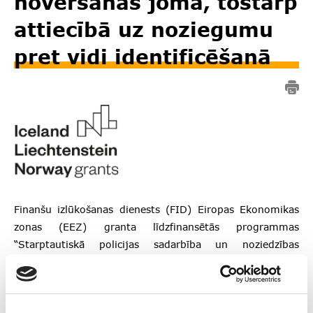
novēršanas jomā, tostarp
attiecībā uz noziegumu
pret vidi identificēšanā
Finanšu izlūkošanas dienests (FID) Eiropas Ekonomikas
zonas (EEZ) granta līdzfinansētās programmas
“Starptautiskā policijas sadarbība un noziedzības
apkarošana” ietvaros ir saņēmis atbalstu divpusējās
sadarbības fonda
iniciatīvas “Zināšanu pilnveide
noziedzīgi iegūtu līdzekļu legalizācijas novēršanas