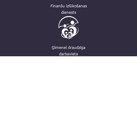
Finanšu izlūkošanas
dienests
Ģimenei draudzīga
darbavieta
Kontakti
pasts@fid.gov.lv; e-adrese rēķiniem:
EINVOICE@40900025406
(+371) 67044430
Vaļņu iela 28, Rīga, LV-1050