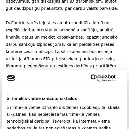
uzdevumus, gan diskusijas ar FID darbiniekiem, ļaujot
gūt daudzpusīgu priekšstatu par darbu valsts pārvaldē.
Dalībnieki varēs iejusties amata kandidāta lomā un
izspēlēt darba interviju ar personāla vadītāju, analizēt
finanšu datus un meklēt kopsakarības, iepazīt juridisko
darbu sankciju izpildes jomā, kā arī piedalīties preses
konferences simulācijā. Tāpat skolēniem būs iespēja
uzdot jautājumus FID priekšniekam par karjeras ceļu,
lēmumu pieņemšanu un iestādes darbības prioritātēm.
Piedaloties Ēnu dienā, FID mērķis ir veicināt jauniešu
izpratni par finanšu drošības nozīmi, valsts pārvaldes
darbu un iespējām nākotnē veidot karjeru jomās, kas
Šī tīmekļa vietne izmanto sīkfailus
stiprina Latvijas drošību.
Šī tīmekļa vietne izmanto sīkdatnes (cookies), tai skaitā
sīkdatnes, kas nepieciešamas tīmekļa vietnes
Vairāk informācijas par pieteikšanos
.
tehnoloģiskai darbībai. Ievērojot, ka interneta vietne
nedarbosies, ja šīs nepieciešamās sīkdatnes netiks