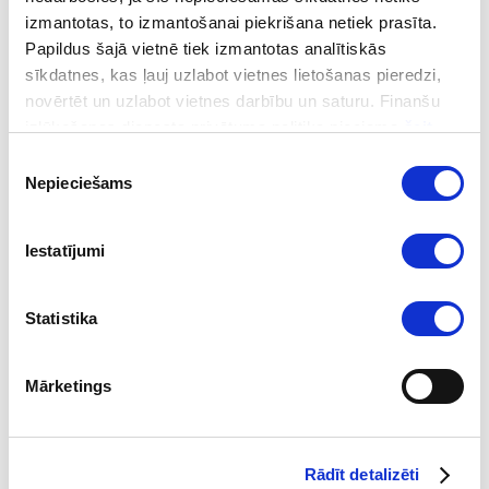
Latvijā Ēnu dienu rīko biznesa izglītības biedrība Junior
izmantotas, to izmantošanai piekrišana netiek prasīta.
Achievement Latvia (JA Latvia).
Papildus šajā vietnē tiek izmantotas analītiskās
sīkdatnes, kas ļauj uzlabot vietnes lietošanas pieredzi,
novērtēt un uzlabot vietnes darbību un saturu. Finanšu
Seko mums sociālajos tīklos
izlūkošanas dienesta privātuma politika pieejama
šeit
.
Piekrišanas
Nepieciešams
izvēle
Iestatījumi
Statistika
Mārketings
2026-08-04
Galvenais par sankcijām 2026. gada 2.
Rādīt detalizēti
ceturksnī