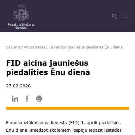
Finanšu izlūkošanas
dienests
Sākums
/
Aktualitātes
/
FID aicina jauniešus piedalīties Ēnu dienā
FID aicina jauniešus
piedalīties Ēnu dienā
27.02.2026
Finanšu izlūkošanas dienests (FID) 1. aprīlī piedalīsies
Ēnu dienā, sniedzot skolēniem iespēju iepazīt iestādes