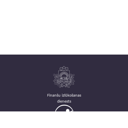
Finanšu izlūkošanas
dienests