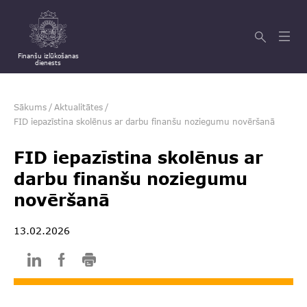
Finanšu izlūkošanas
dienests
Sākums
/
Aktualitātes
/
FID iepazīstina skolēnus ar darbu finanšu noziegumu novēršanā
FID iepazīstina skolēnus ar
darbu finanšu noziegumu
novēršanā
13.02.2026