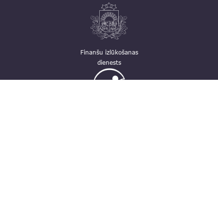
Finanšu izlūkošanas
dienests
Ģimenei draudzīga
darbavieta
Kontakti
pasts@fid.gov.lv; e-adrese rēķiniem:
EINVOICE@40900025406
(+371) 67044430