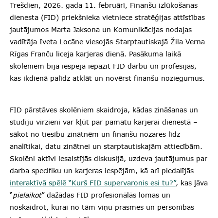
Trešdien, 2026. gada 11. februārī, Finanšu izlūkošanas
dienesta (FID) priekšnieka vietniece stratēģijas attīstības
jautājumos Marta Jaksona un Komunikācijas nodaļas
vadītāja Iveta Locāne viesojās Starptautiskajā Žila Verna
Rīgas Franču liceja karjeras dienā. Pasākuma laikā
skolēniem bija iespēja iepazīt FID darbu un profesijas,
kas ikdienā palīdz atklāt un novērst finanšu noziegumus.
FID pārstāves skolēniem skaidroja, kādas zināšanas un
studiju virzieni var kļūt par pamatu karjerai dienestā –
sākot no tiesību zinātnēm un finanšu nozares līdz
analītikai, datu zinātnei un starptautiskajām attiecībām.
Skolēni aktīvi iesaistījās diskusijā, uzdeva jautājumus par
darba specifiku un karjeras iespējām, kā arī piedalījās
interaktīvā spēlē “Kurš FID supervaronis esi tu?”
, kas ļāva
“
pielaikot
” dažādas FID profesionālās lomas un
noskaidrot, kurai no tām viņu prasmes un personības