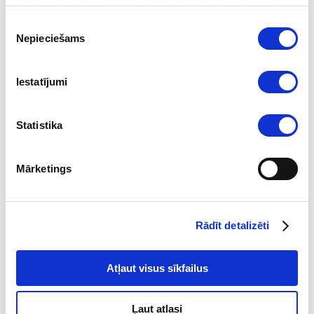
izlūkošanas dienesta privātuma politika pieejama
šeit
.
Piekrišanas
Nepieciešams
izvēle
Iestatījumi
2026-08-04
Statistika
Galvenais par sankcijām 2026. gada 2.
ceturksnī
Mārketings
Lasīt
Rādīt detalizēti
Atļaut visus sīkfailus
Ļaut atlasi