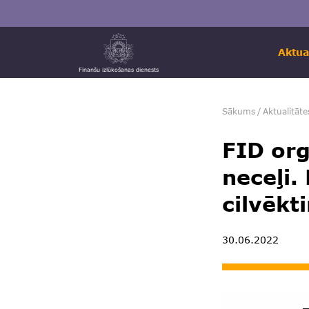
Aktua
Finanšu izlūkošanas dienests
Sākums
/
Aktualitāte
FID org
neceļi
cilvēkt
30.06.2022