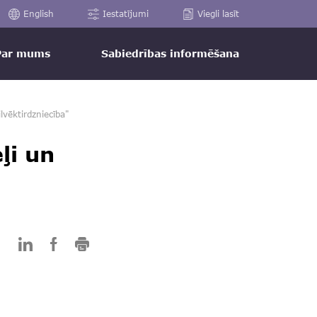
English
Iestatījumi
Viegli lasīt
Par mums
Sabiedrības informēšana
lvēktirdzniecība"
ļi un