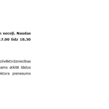
n neceļi. Naudas
17.00 līdz 18.30
ilvēktirdzniecības
jams atklāt šādus
ektora pienesums