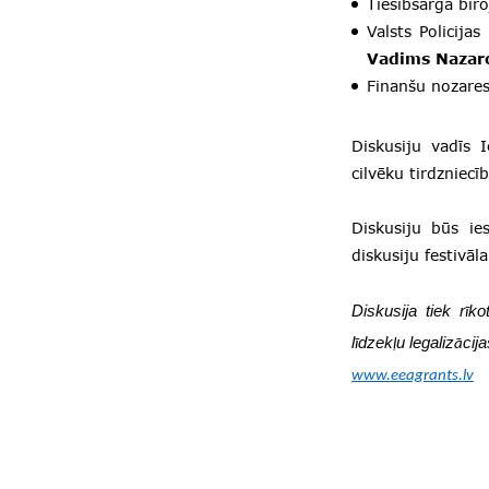
Tiesībsarga bir
Valsts Policija
Vadims Nazar
Finanšu nozare
Diskusiju vadīs I
cilvēku tirdzniec
Diskusiju būs ie
diskusiju festivā
Diskusija tiek r
ko
ī
l
dzek
u legaliz
cij
ī
ļ
ā
www.eeagrants.lv