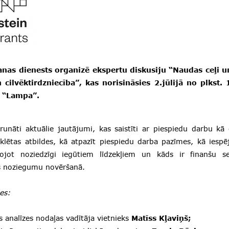
anas dienests organizē ekspertu diskusiju “Naudas ceļi u
cilvēktirdzniecība”, kas norisināsies 2.jūlijā no plkst. 
ā “Lampa”.
rrunāti aktuālie jautājumi, kas saistīti ar piespiedu darbu kā c
klētas atbildes, kā atpazīt piespiedu darba pazīmes, kā iespē
ojot noziedzīgi iegūtiem līdzekļiem un kāds ir finanšu s
as noziegumu novēršanā.
ies:
s analīzes nodaļas vadītāja vietnieks
Matīss Kļaviņš;