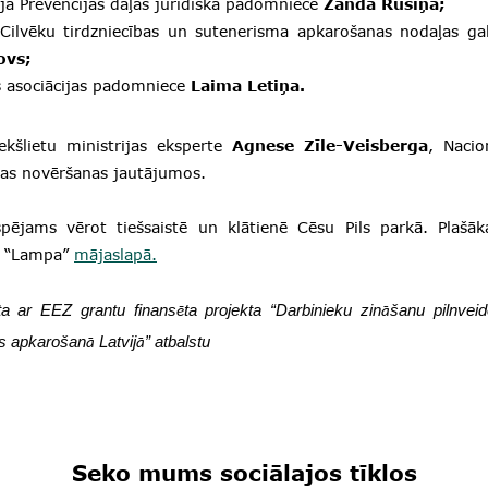
oja Prevencijas daļas juridiskā padomniece
Zanda Rūsiņa;
s Cilvēku tirdzniecības un sutenerisma apkarošanas nodaļas ga
ovs;
s asociācijas padomniece
Laima Letiņa.
ekšlietu ministrijas eksperte
Agnese Zīle-Veisberga
, Nacio
ības novēršanas jautājumos.
spējams vērot tiešsaistē un klātienē Cēsu Pils parkā. Plašāk
la “Lampa”
mājaslapā.
ta ar EEZ grantu finans
ta projekta “Darbinieku zin
šanu pilnvei
ē
ā
as apkarošan
Latvij
” atbalstu
ā
ā
Seko mums sociālajos tīklos