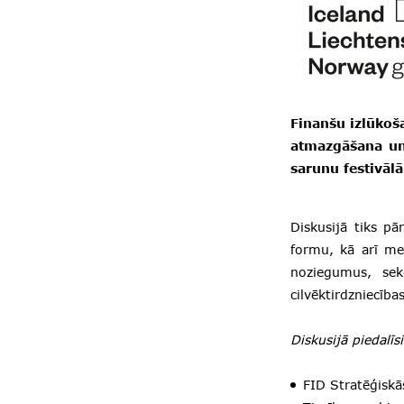
Finanšu izlūkoš
atmazgāšana un 
sarunu festivāl
Diskusijā tiks pā
formu, kā arī me
noziegumus, sek
cilvēktirdzniecīb
Diskusijā piedalīs
FID Stratēģiskā