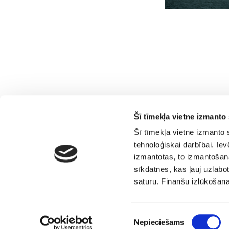
Šī tīmekļa vietne izmanto 
Šī tīmekļa vietne izmanto 
tehnoloģiskai darbībai. Ie
izmantotas, to izmantošana
sīkdatnes, kas ļauj uzlabot
saturu. Finanšu izlūkošan
Piekrišanas
Nepieciešams
Finanšu
Ģimenei draudzīga
izvēle