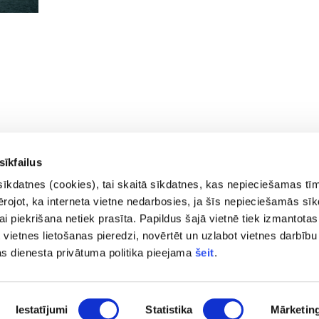
sīkfailus
sīkdatnes (cookies), tai skaitā sīkdatnes, kas nepieciešamas tī
vērojot, ka interneta vietne nedarbosies, ja šīs nepieciešamās sī
i piekrišana netiek prasīta. Papildus šajā vietnē tiek izmantotas
 vietnes lietošanas pieredzi, novērtēt un uzlabot vietnes darbību
Kontakti
Privā
as dienesta privātuma politika pieejama
šeit
.
Trauk
pasts@fid.gov.lv; e-adrese
Piekļ
rēķiniem:
Lapas
Iestatījumi
Statistika
Mārketin
EINVOICE@40900025406