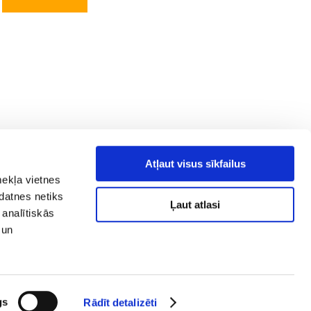
Atļaut visus sīkfailus
mekļa vietnes
kdatnes netiks
Ļaut atlasi
 analītiskās
 un
tuma politika
Sociālie tīkli
smes celšana
ūstamība
 karte
gs
Rādīt detalizēti