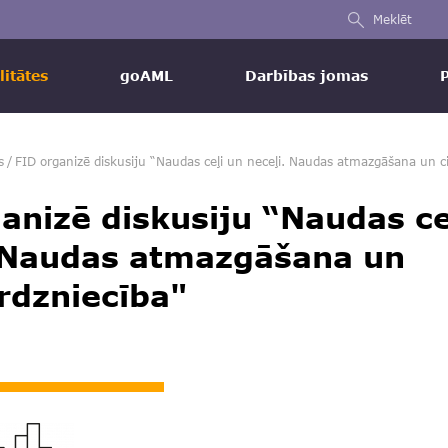
Meklēt
litātes
goAML
Darbības jomas
s
/
FID organizē diskusiju “Naudas ceļi un neceļi. Naudas atmazgāšana un ci
anizē diskusiju “Naudas ce
. Naudas atmazgāšana un
irdzniecība"