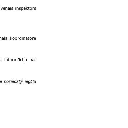
lvenais inspektors
nālā koordinatore
a informācija par
de noziedz
gi ieg
tu
ī
ū