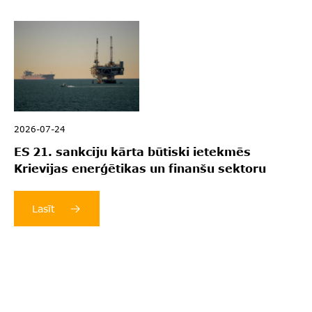
2026-07-24
ES 21. sankciju kārta būtiski ietekmēs
Krievijas enerģētikas un finanšu sektoru
Lasīt