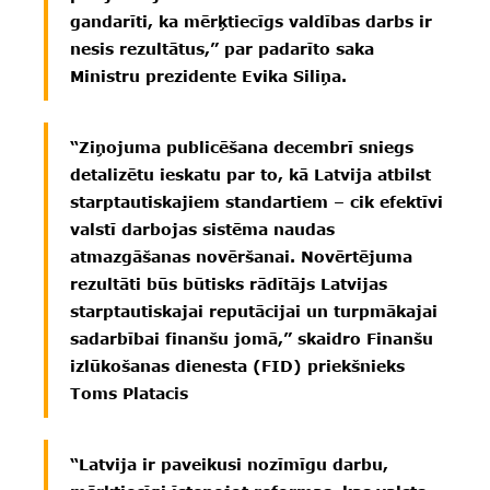
gandarīti, ka mērķtiecīgs valdības darbs ir
nesis rezultātus,” par padarīto saka
Ministru prezidente Evika Siliņa.
“Ziņojuma publicēšana decembrī sniegs
detalizētu ieskatu par to, kā Latvija atbilst
starptautiskajiem standartiem – cik efektīvi
valstī darbojas sistēma naudas
atmazgāšanas novēršanai. Novērtējuma
rezultāti būs būtisks rādītājs Latvijas
starptautiskajai reputācijai un turpmākajai
sadarbībai finanšu jomā,” skaidro Finanšu
izlūkošanas dienesta (FID) priekšnieks
Toms Platacis
“Latvija ir paveikusi nozīmīgu darbu,