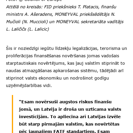
Attēlā no kreisās: FID priekšnieks T. Platacis, finanšu
ministrs A. Ašeradens, MONEYVAL priekšsēdētājs N.
Mučioli (N. Muccioli) un MONEYVAL sekretariāta vadītājs
L. Laličičs (L. Lalicic)
Šis ir noziedzīgi iegūtu līdzekļu legalizācijas, terorisma un
proliferācijas finansēšanas novēršanas jomas vadošais
starptautiskais novērtējums, kas ļauj valstīm stiprināt to
naudas atmazgāšanas apkarošanas sistēmu, tādējādi arī
stiprinot valsts ekonomiku un nodrošinot godīgu
uzņēmējdarbības vidi.
“Esam novērsuši augstos riskus finanšu
jomā, un Latvija ir droša un uzticama valsts
investīcijām. To apliecina arī Latvijas izvēle
būt starp pirmajām valstīm, kas novērtētas
pēc jaunajiem FATF standartiem. Esam