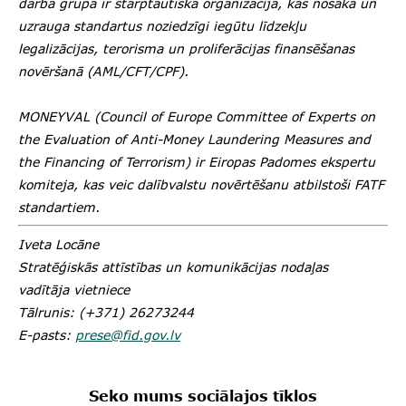
darba grupa ir starptautiska organizācija, kas nosaka un
uzrauga standartus noziedzīgi iegūtu līdzekļu
legalizācijas, terorisma un proliferācijas finansēšanas
novēršanā (AML/CFT/CPF).
MONEYVAL (Council of Europe Committee of Experts on
the Evaluation of Anti-Money Laundering Measures and
the Financing of Terrorism) ir Eiropas Padomes ekspertu
komiteja, kas veic dalībvalstu novērtēšanu atbilstoši FATF
standartiem.
Iveta Locāne
Stratēģiskās attīstības un komunikācijas nodaļas
vadītāja vietniece
Tālrunis: (+371) 26273244
E-pasts:
prese@fid.gov.lv
Seko mums sociālajos tīklos