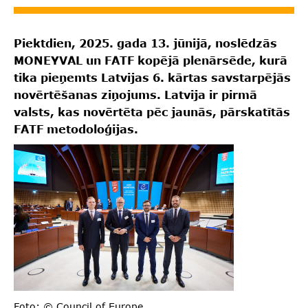
Piektdien, 2025. gada 13. jūnijā, noslēdzās
MONEYVAL un FATF kopējā plenārsēde, kurā
tika pieņemts Latvijas 6. kārtas savstarpējās
novērtēšanas ziņojums. Latvija ir pirmā
valsts, kas novērtēta pēc jaunās, pārskatītās
FATF metodoloģijas.
Foto: © Council of Europe