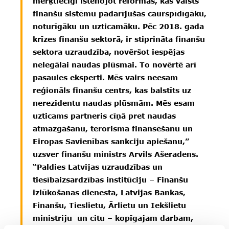
mērķtiecīgi īstenojot reformas, kas valsts
finanšu sistēmu padarījušas caurspīdīgāku,
noturīgāku un uzticamāku. Pēc 2018. gada
krīzes finanšu sektorā, ir stiprināta finanšu
sektora uzraudzība, novēršot iespējas
nelegālai naudas plūsmai. To novērtē arī
pasaules eksperti. Mēs vairs neesam
reģionāls finanšu centrs, kas balstīts uz
nerezidentu naudas plūsmām. Mēs esam
uzticams partneris cīņā pret naudas
atmazgāšanu, terorisma finansēšanu un
Eiropas Savienības sankciju apiešanu,”
uzsver finanšu ministrs Arvils Ašeradens.
“Paldies Latvijas uzraudzības un
tiesībaizsardzības institūciju – Finanšu
izlūkošanas dienesta, Latvijas Bankas,
Finanšu, Tieslietu, Ārlietu un Iekšlietu
ministriju un citu – kopīgajam darbam,