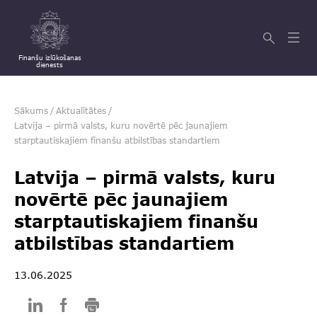
Finanšu izlūkošanas
dienests
Sākums
/
Aktualitātes
/
Latvija – pirmā valsts, kuru novērtē pēc jaunajiem
starptautiskajiem finanšu atbilstības standartiem
Latvija – pirmā valsts, kuru
novērtē pēc jaunajiem
starptautiskajiem finanšu
atbilstības standartiem
13.06.2025