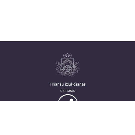
Finanšu izlūkošanas
dienests
Ģimenei draudzīga
darbavieta