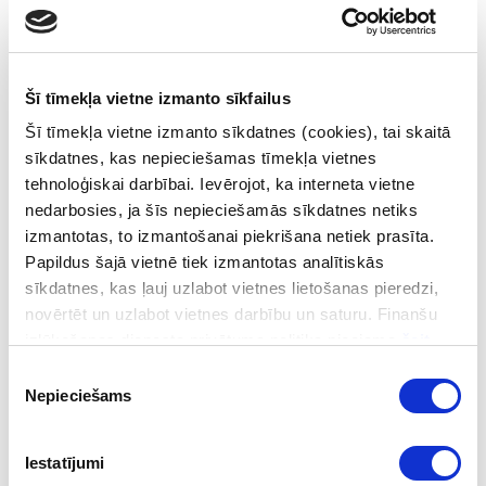
stiprinot valsts finanšu sistēmu un
atjaunojot pasaules ekspertu uzticību. Ar
nepacietību gaidām novērtējuma
publiskošanu.
Šī tīmekļa vietne izmanto sīkfailus
Šī tīmekļa vietne izmanto sīkdatnes (cookies), tai skaitā
Latvija kā pirmā valsts pieteicās MONEYVAL 6. kārtas
sīkdatnes, kas nepieciešamas tīmekļa vietnes
novērtējumam, ko veica pēc jaunās FATF metodoloģijas,
tehnoloģiskai darbībai. Ievērojot, ka interneta vietne
tādējādi apliecinot valsts stratēģisko mērķi – atjaunot un
nedarbosies, ja šīs nepieciešamās sīkdatnes netiks
stiprināt savu reputāciju starptautiskajā finanšu sistēmā.
izmantotas, to izmantošanai piekrišana netiek prasīta.
Pēc iepriekšējā ziņojuma Latvija veica izmaiņas, lai
Papildus šajā vietnē tiek izmantotas analītiskās
nodrošinātu naudas atmazgāšanas novēršanas sistēmas
sīkdatnes, kas ļauj uzlabot vietnes lietošanas pieredzi,
efektivitāti un atbilstību FATF standartiem. Izmaiņas arī
novērtēt un uzlabot vietnes darbību un saturu. Finanšu
ietvēra tiesību aktu pilnveidošanu, institūciju kapacitātes
izlūkošanas dienesta privātuma politika pieejama
šeit
.
stiprināšanu un starpinstitūciju sadarbības uzlabošanu.
Piekrišanas
Nepieciešams
izvēle
Lai gatavošanās novērtējumam noritētu efektīvi un
koordinēti, 2023. gada jūlijā ar Ministru prezidenta
Iestatījumi
rīkojumu tika izveidota starpinstitucionāla darba grupa