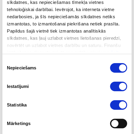
sīkdatnes, kas nepieciešamas tīmekļa vietnes
Vienlaikus tiek atgādināts, ka neviena persona nav
tehnoloģiskai darbībai. Ievērojot, ka interneta vietne
uzskatāma par vainīgu, kamēr tās vaina noziedzīga
nedarbosies, ja šīs nepieciešamās sīkdatnes netiks
nodarījuma izdarīšanā nav konstatēta likumā noteiktajā
izmantotas, to izmantošanai piekrišana netiek prasīta.
kārtībā.
Papildus šajā vietnē tiek izmantotas analītiskās
sīkdatnes, kas ļauj uzlabot vietnes lietošanas pieredzi,
Informācija: VDD
novērtēt un uzlabot vietnes darbību un saturu. Finanšu
izlūkošanas dienesta privātuma politika pieejama
šeit
.
Piekrišanas
Seko mums sociālajos tīklos
Nepieciešams
izvēle
Iestatījumi
Statistika
Mārketings