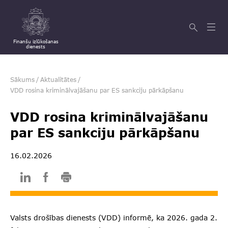
Finanšu izlūkošanas
dienests
Sākums
/
Aktualitātes
/
VDD rosina kriminālvajāšanu par ES sankciju pārkāpšanu
VDD rosina kriminālvajāšanu
par ES sankciju pārkāpšanu
16.02.2026
Valsts drošības dienests (VDD) informē, ka 2026. gada 2.