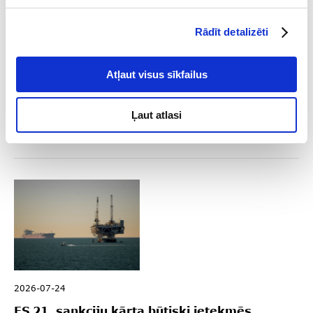
Rādīt detalizēti
2026-08-04
Galvenais par sankcijām 2026. gada 2.
Atļaut visus sīkfailus
ceturksnī
Ļaut atlasi
Lasīt
2026-07-24
ES 21. sankciju kārta būtiski ietekmēs