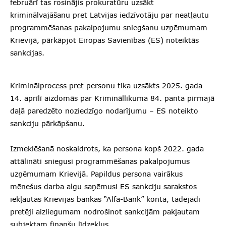
februārī tas rosinājis prokuratūru uzsākt
kriminālvajāšanu pret Latvijas iedzīvotāju par neatļautu
programmēšanas pakalpojumu sniegšanu uzņēmumam
Krievijā, pārkāpjot Eiropas Savienības (ES) noteiktās
sankcijas.
Kriminālprocess pret personu tika uzsākts 2025. gada
14. aprīlī aizdomās par Krimināllikuma 84. panta pirmajā
daļā paredzēto noziedzīgo nodarījumu – ES noteikto
sankciju pārkāpšanu.
Izmeklēšanā noskaidrots, ka persona kopš 2022. gada
attālināti sniegusi programmēšanas pakalpojumus
uzņēmumam Krievijā. Papildus persona vairākus
mēnešus darba algu saņēmusi ES sankciju sarakstos
iekļautās Krievijas bankas “Alfa-Bank” kontā, tādējādi
pretēji aizliegumam nodrošinot sankcijām pakļautam
subjektam finanšu līdzekļus.