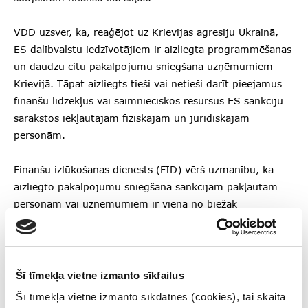
VDD uzsver, ka, reaģējot uz Krievijas agresiju Ukrainā,
ES dalībvalstu iedzīvotājiem ir aizliegta programmēšanas
un daudzu citu pakalpojumu sniegšana uzņēmumiem
Krievijā. Tāpat aizliegts tieši vai netieši darīt pieejamus
finanšu līdzekļus vai saimnieciskos resursus ES sankciju
sarakstos iekļautajām fiziskajām un juridiskajām
personām.
Finanšu izlūkošanas dienests (FID) vērš uzmanību, ka
aizliegto pakalpojumu sniegšana sankcijām pakļautām
personām vai uzņēmumiem ir viena no biežāk
identificētajām sankciju pārkāpumu tipoloģijām. Praksē
šādi pārkāpumi nereti tiek maskēti kā attālināti
pakalpojumi vai ārpakalpojuma līgumi, tādēļ FID aicina
finanšu iestādes un citus likuma subjektus īpaši rūpīgi
Šī tīmekļa vietne izmanto sīkfailus
izvērtēt šādu darījumu atbilstību sankciju regulējumam.
Šī tīmekļa vietne izmanto sīkdatnes (cookies), tai skaitā